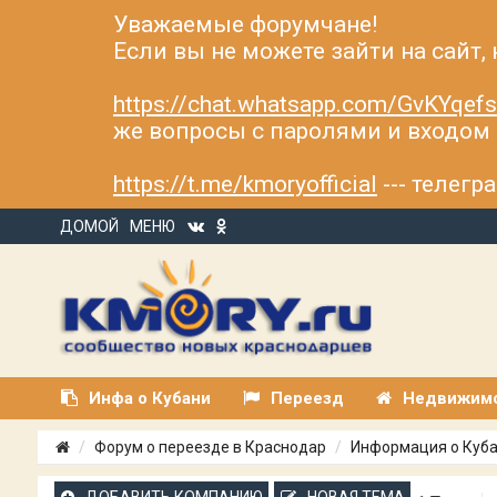
Уважаемые форумчане!
Если вы не можете зайти на сайт,
https://chat.whatsapp.com/GvKYqe
же вопросы с паролями и входом н
https://t.me/kmoryofficial
--- телег
ДОМОЙ
МЕНЮ
Инфа о Кубани
Переезд
Недвижим
Форум о переезде в Краснодар
Информация о Куб