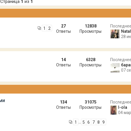
Страница
1
из
1
27
12838
Последне
1
2
Ответы
Просмотры
Natal
28 и
14
6328
Последне
Ответы
Просмотры
бара
07 се
ми
134
31075
Последне
Ответы
Просмотры
l-ola
04 мар
…
1
5
6
7
8
9