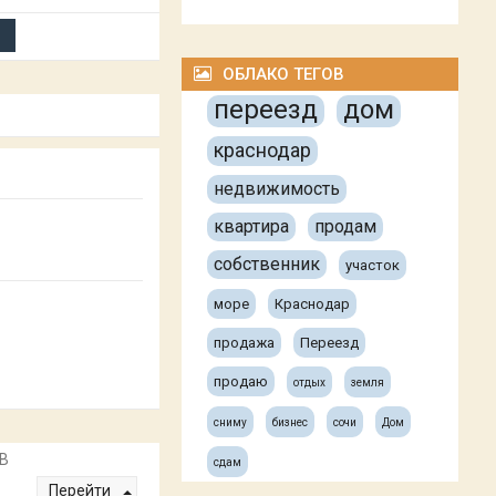
ОБЛАКО ТЕГОВ
переезд
дом
краснодар
недвижимость
квартира
продам
собственник
участок
море
Краснодар
продажа
Переезд
продаю
отдых
земля
сниму
бизнес
сочи
Дом
В
сдам
Перейти