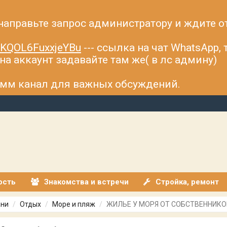
 направьте запрос администратору и ждите о
fsKQOL6FuxxjeYBu
--- ссылка на чат WhatsApp,
а аккаунт задавайте там же( в лс админу)
рамм канал для важных обсуждений.
ость
Знакомства и встречи
Стройка, ремонт
ани
Отдых
Море и пляж
ЖИЛЬЕ У МОРЯ ОТ СОБСТВЕННИКО