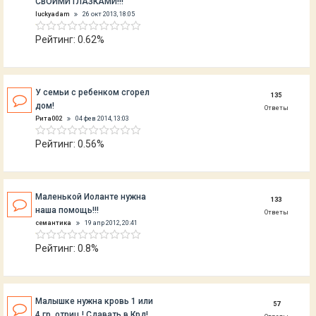
СВОИМИ ГЛАЗКАМИ!!!
luckyadam
26 окт 2013, 18:05
Рейтинг: 0.62%
У семьи с ребенком сгорел
135
дом!
Ответы
Рита002
04 фев 2014, 13:03
Рейтинг: 0.56%
Маленькой Иоланте нужна
133
наша помощь!!!
Ответы
семантика
19 апр 2012, 20:41
Рейтинг: 0.8%
Малышке нужна кровь 1 или
57
4 гр. отриц.! Сдавать в Крд!