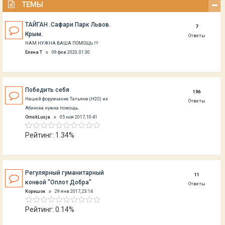
ТЕМЫ
ТАЙГАН .Сафари Парк Львов.
7
Крым.
Ответы
НАМ НУЖНА ВАША ПОМОЩЬ !!!
Елена Т
09 фев 2020, 01:30
Победить себя
196
Нашей форумчанке Татьяне (Н2О) из
Ответы
Абинска нужна помощь.
OmskLusja
05 ноя 2017, 10:41
Рейтинг: 1.34%
Регулярный гуманитарный
11
конвой "Оплот Добра"
Ответы
Корешок
29 янв 2017, 23:14
Рейтинг: 0.14%