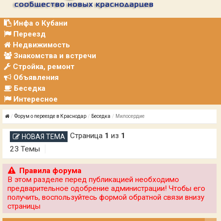
Р
А
Ц
Инфа о Кубани
И
Переезд
Я
Недвижимость
Знакомства и встречи
Стройка, ремонт
Объявления
Беседка
Интересное
Форум о переезде в Краснодар
Беседка
Милосердие
Страница
1
из
1
НОВАЯ ТЕМА
23 Темы
Правила форума
В этом разделе перед публикацией необходимо
предварительное одобрение администрации! Чтобы его
получить, воспользуйтесь формой обратной связи внизу
страницы