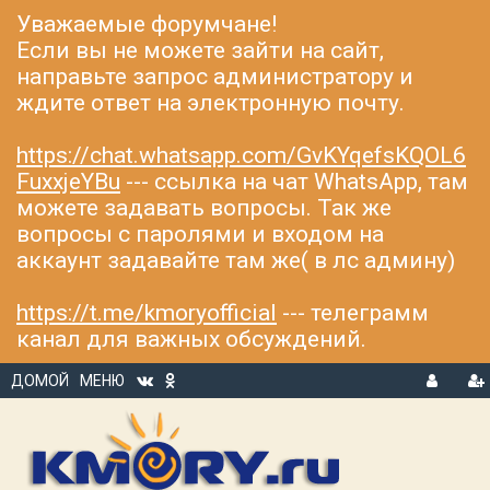
Уважаемые форумчане!
Если вы не можете зайти на сайт,
направьте запрос администратору и
ждите ответ на электронную почту.
https://chat.whatsapp.com/GvKYqefsKQOL6
FuxxjeYBu
--- ссылка на чат WhatsApp, там
можете задавать вопросы. Так же
вопросы с паролями и входом на
аккаунт задавайте там же( в лс админу)
https://t.me/kmoryofficial
--- телеграмм
канал для важных обсуждений.
ДОМОЙ
МЕНЮ
В
Р
Х
ЕГ
О
И
Д
С
Т