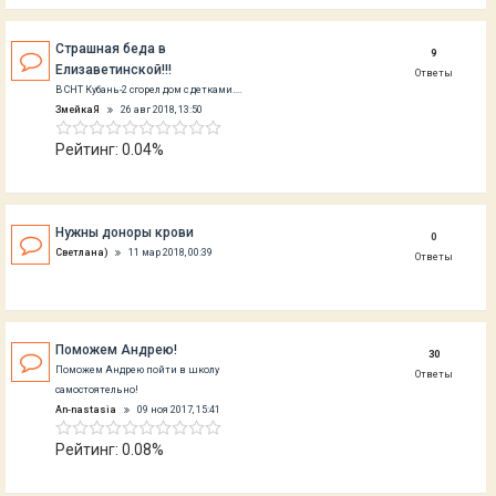
Страшная беда в
9
Елизаветинской!!!
Ответы
В СНТ Кубань-2 сгорел дом с детками....
ЗмейкаЯ
26 авг 2018, 13:50
Рейтинг: 0.04%
Нужны доноры крови
0
Светлана)
11 мар 2018, 00:39
Ответы
Поможем Андрею!
30
Поможем Андрею пойти в школу
Ответы
самостоятельно!
An-nastasia
09 ноя 2017, 15:41
Рейтинг: 0.08%